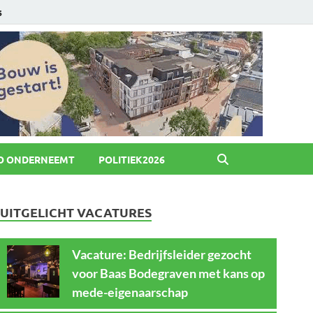
6
O ONDERNEEMT
POLITIEK2026
UITGELICHT VACATURES
Vacature: Bedrijfsleider gezocht
voor Baas Bodegraven met kans op
mede-eigenaarschap