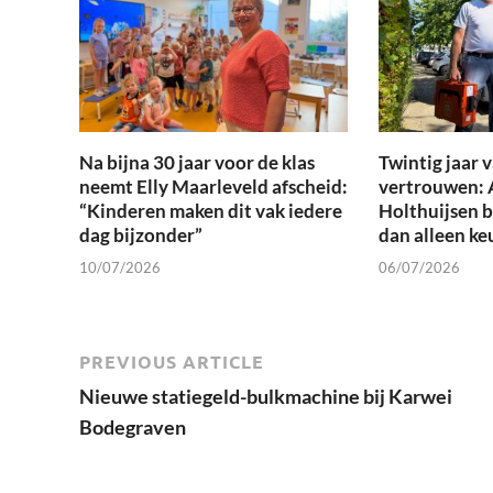
Na bijna 30 jaar voor de klas
Twintig jaar
neemt Elly Maarleveld afscheid:
vertrouwen: 
“Kinderen maken dit vak iedere
Holthuijsen 
dag bijzonder”
dan alleen ke
10/07/2026
06/07/2026
PREVIOUS ARTICLE
Nieuwe statiegeld-bulkmachine bij Karwei
Bodegraven