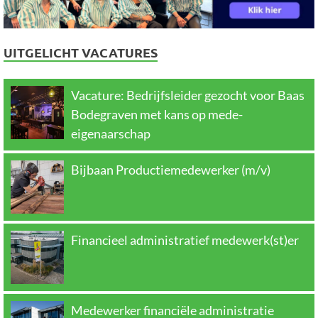
UITGELICHT VACATURES
Vacature: Bedrijfsleider gezocht voor Baas
Bodegraven met kans op mede-
eigenaarschap
Bijbaan Productiemedewerker (m/v)
Financieel administratief medewerk(st)er
Medewerker financiële administratie