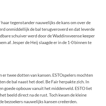
af haar tegenstander nauwelijks de kans om over de
erd onmiddellijk de bal terugveroverd en dat leverde
oudbare schuiver werd door de Waddinxveense keeper
m af. Jesper de Heij slaagde er in de 1-0 binnen te
ren er twee dotten van kansen. ESTOspelers mochten
n de bal naast het doel. Be Fair herpakte zich. In
 een goede opbouw vanuit het middenveld. ESTO liet
het beeld direct na de rust. Toch kwam de kleine
de bezoekers nauwelijks kansen creëerden.