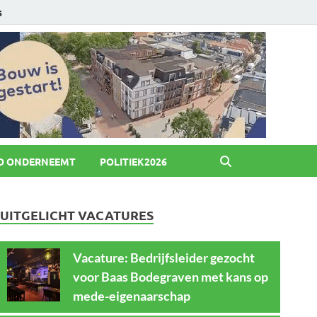
6
O ONDERNEEMT
POLITIEK2026
UITGELICHT VACATURES
Vacature: Bedrijfsleider gezocht
voor Baas Bodegraven met kans op
mede-eigenaarschap