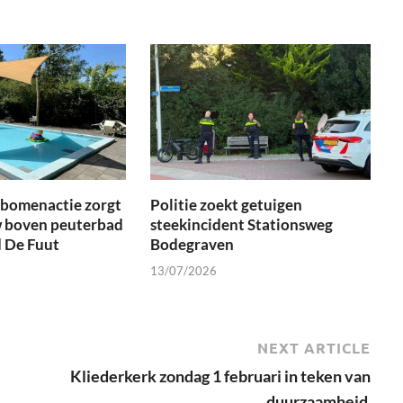
tbomenactie zorgt
Politie zoekt getuigen
 boven peuterbad
steekincident Stationsweg
 De Fuut
Bodegraven
13/07/2026
NEXT ARTICLE
Kliederkerk zondag 1 februari in teken van
duurzaamheid