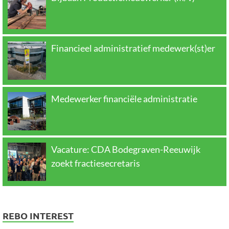
Financieel administratief medewerk(st)er
Medewerker financiële administratie
Vacature: CDA Bodegraven-Reeuwijk
zoekt fractiesecretaris
REBO INTEREST