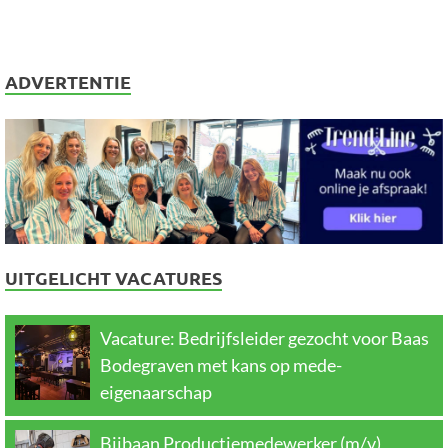
ADVERTENTIE
UITGELICHT VACATURES
Vacature: Bedrijfsleider gezocht voor Baas
Bodegraven met kans op mede-
eigenaarschap
Bijbaan Productiemedewerker (m/v)