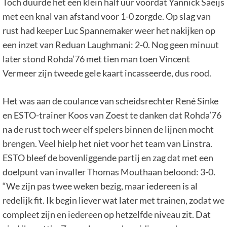
Toch duurde het een klein half uur voordat Yannick Saeijs
met een knal van afstand voor 1-0 zorgde. Op slag van
rust had keeper Luc Spannemaker weer het nakijken op
een inzet van Reduan Laughmani: 2-0. Nog geen minuut
later stond Rohda’76 met tien man toen Vincent
Vermeer zijn tweede gele kaart incasseerde, dus rood.
Het was aan de coulance van scheidsrechter René Sinke
en ESTO-trainer Koos van Zoest te danken dat Rohda’76
na de rust toch weer elf spelers binnen de lijnen mocht
brengen. Veel hielp het niet voor het team van Linstra.
ESTO bleef de bovenliggende partij en zag dat met een
doelpunt van invaller Thomas Mouthaan beloond: 3-0.
“We zijn pas twee weken bezig, maar iedereen is al
redelijk fit. Ik begin liever wat later met trainen, zodat we
compleet zijn en iedereen op hetzelfde niveau zit. Dat