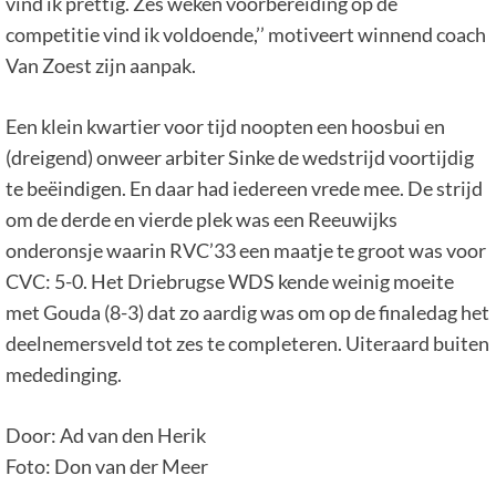
vind ik prettig. Zes weken voorbereiding op de
competitie vind ik voldoende,’’ motiveert winnend coach
Van Zoest zijn aanpak.
Een klein kwartier voor tijd noopten een hoosbui en
(dreigend) onweer arbiter Sinke de wedstrijd voortijdig
te beëindigen. En daar had iedereen vrede mee. De strijd
om de derde en vierde plek was een Reeuwijks
onderonsje waarin RVC’33 een maatje te groot was voor
CVC: 5-0. Het Driebrugse WDS kende weinig moeite
met Gouda (8-3) dat zo aardig was om op de finaledag het
deelnemersveld tot zes te completeren. Uiteraard buiten
mededinging.
Door: Ad van den Herik
Foto: Don van der Meer