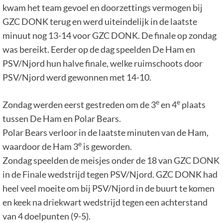
kwam het team gevoel en doorzettings vermogen bij
GZC DONK terug en werd uiteindelijk in de laatste
minuut nog 13-14 voor GZC DONK. De finale op zondag
was bereikt. Eerder op de dag speelden De Ham en
PSV/Njord hun halve finale, welke ruimschoots door
PSV/Njord werd gewonnen met 14-10.
e
e
Zondag werden eerst gestreden om de 3
en 4
plaats
tussen De Ham en Polar Bears.
Polar Bears verloor in de laatste minuten van de Ham,
e
waardoor de Ham 3
is geworden.
Zondag speelden de meisjes onder de 18 van GZC DONK
in de Finale wedstrijd tegen PSV/Njord. GZC DONK had
heel veel moeite om bij PSV/Njord in de buurt te komen
en keek na driekwart wedstrijd tegen een achterstand
van 4 doelpunten (9-5).