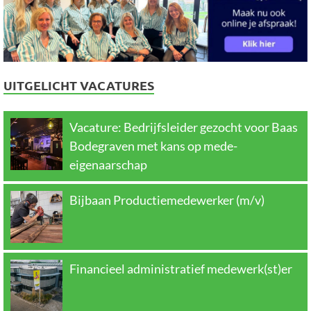
UITGELICHT VACATURES
Vacature: Bedrijfsleider gezocht voor Baas
Bodegraven met kans op mede-
eigenaarschap
Bijbaan Productiemedewerker (m/v)
Financieel administratief medewerk(st)er