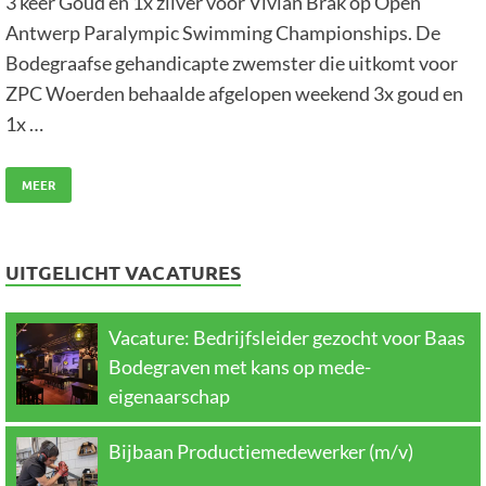
3 keer Goud en 1x zilver voor Vivian Brak op Open
Antwerp Paralympic Swimming Championships. De
Bodegraafse gehandicapte zwemster die uitkomt voor
ZPC Woerden behaalde afgelopen weekend 3x goud en
1x …
MEER
UITGELICHT VACATURES
Vacature: Bedrijfsleider gezocht voor Baas
Bodegraven met kans op mede-
eigenaarschap
Bijbaan Productiemedewerker (m/v)