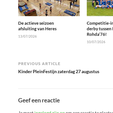
De actieve seizoen
Competitie-i
afsluiting van Heres
derby tussen
Rohda’76!
13/07/2026
10/07/2026
PREVIOUS ARTICLE
Kinder PleinFestijn zaterdag 27 augustus
Geef een reactie
Je moet
ingelogd zijn op
om een reactie te plaats