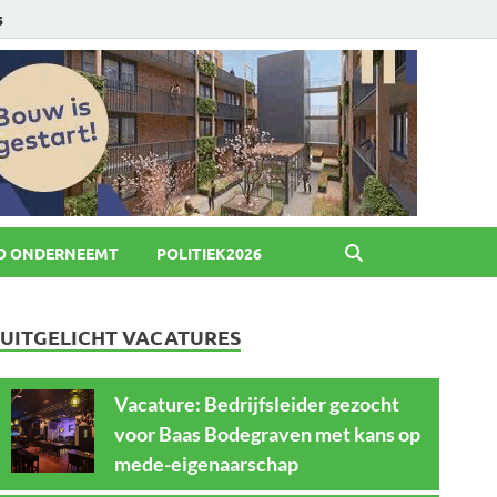
6
O ONDERNEEMT
POLITIEK2026
UITGELICHT VACATURES
Vacature: Bedrijfsleider gezocht
voor Baas Bodegraven met kans op
mede-eigenaarschap