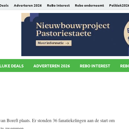
 Deals
Adverteren 2026
ReBo Interest
Rebo onderneemt
Politiek202
uws.nl
LIJKE DEALS
ADVERTEREN 2026
REBO INTEREST
REB
van Boreft plaats. Er stonden 36 fanatiekelingen aan de start om
l te zwemmen.