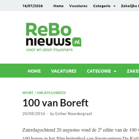
16/07/2026
Home
Vacatures
Categorie
Zakelijke
Rebonie
Voor en door inwoners
HOME
VACATURES
CATEGORIE
ZAKE
SPORT
/
UNCATEGORIZED
100 van Boreft
20/08/2016
-
by
Esther Noordergraaf
e
Zaterdagochtend 20 augustus vond de 2
editie van de 100 
100 banen in het 50m buitenbad van Sportcentrum De Kui