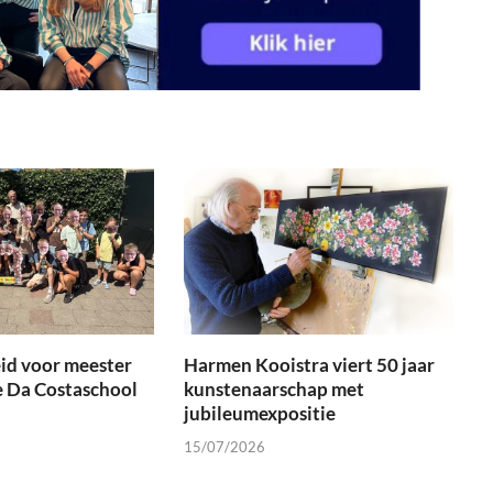
id voor meester
Harmen Kooistra viert 50 jaar
e Da Costaschool
kunstenaarschap met
jubileumexpositie
15/07/2026