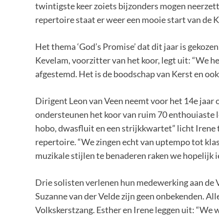
twintigste keer zoiets bijzonders mogen neerzette
repertoire staat er weer een mooie start van de K
Het thema ‘God’s Promise’ dat dit jaar is gekoze
Kevelam, voorzitter van het koor, legt uit: “We
afgestemd. Het is de boodschap van Kerst en ook 
Dirigent Leon van Veen neemt voor het 14e jaar o
ondersteunen het koor van ruim 70 enthouiaste l
hobo, dwasfluit en een strijkkwartet” licht Irene
repertoire. “We zingen echt van uptempo tot kla
muzikale stijlen te benaderen raken we hopelijk i
Drie solisten verlenen hun medewerking aan de V
Suzanne van der Velde zijn geen onbekenden. Alle d
Volkskerstzang. Esther en Irene leggen uit: “We w