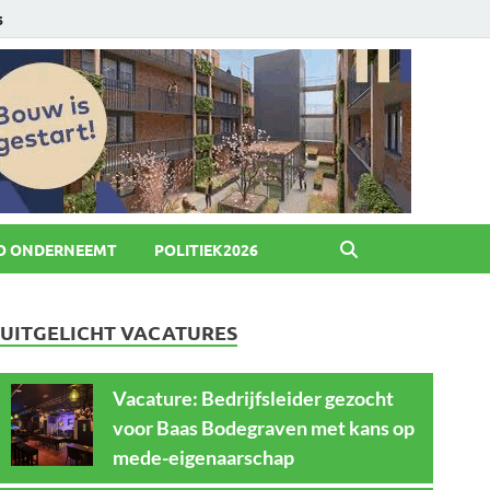
6
O ONDERNEEMT
POLITIEK2026
UITGELICHT VACATURES
Vacature: Bedrijfsleider gezocht
voor Baas Bodegraven met kans op
mede-eigenaarschap