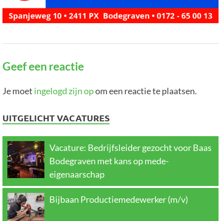
Geef een reactie
Je moet
ingelogd zijn op
om een reactie te plaatsen.
UITGELICHT VACATURES
Vacature: Bedrijfsleider gezocht voor Baas
Bodegraven met kans op mede-
eigenaarschap
Bijbaan Productiemedewerker (m/v)