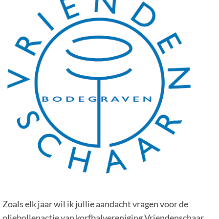
Zoals elk jaar wil ik jullie aandacht vragen voor de
oliebollenactie van korfbalvereniging Vriendenschaar.