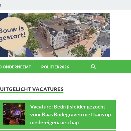
6
O ONDERNEEMT
POLITIEK2026
UITGELICHT VACATURES
Vacature: Bedrijfsleider gezocht
voor Baas Bodegraven met kans op
mede-eigenaarschap