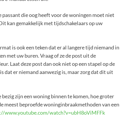
ige passant die oog heeft voor de woningen moet niet
Dit kan ge
makkelijk met tijdschakelaars op uw
rmat is ook een teken dat er al langere tijd niemand in
n met uw buren. Vraag of ze de post uit de
eur. Laat deze post dan ook niet op een stapel op de
is dat er niemand aanwezig is, maar zorg dat dit uit
e bezig zijn een woning binnen te komen, hoe groter
 u de meest beproefde woninginbraakmethoden van een
s://www.youtube.com/watch?v=ubH8oViMFFk