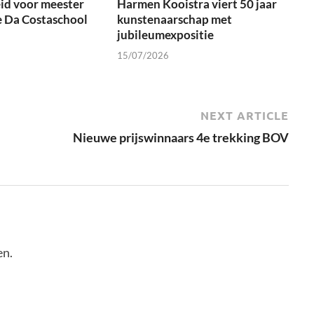
id voor meester
Harmen Kooistra viert 50 jaar
e Da Costaschool
kunstenaarschap met
jubileumexpositie
15/07/2026
NEXT ARTICLE
Nieuwe prijswinnaars 4e trekking BOV
en.