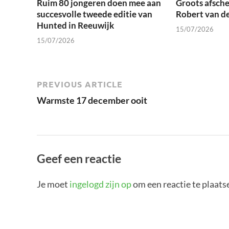
Ruim 80 jongeren doen mee aan
Groots afsche
succesvolle tweede editie van
Robert van d
Hunted in Reeuwijk
15/07/2026
15/07/2026
PREVIOUS ARTICLE
Warmste 17 december ooit
Geef een reactie
Je moet
ingelogd zijn op
om een reactie te plaats