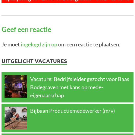
Geef een reactie
Je moet
ingelogd zijn op
om een reactie te plaatsen.
UITGELICHT VACATURES
Vacature: Bedrijfsleider gezocht voor Baas
Bodegraven met kans op mede-
eigenaarschap
Bijbaan Productiemedewerker (m/v)