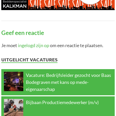
Geef een reactie
Je moet
ingelogd zijn op
om een reactie te plaatsen.
UITGELICHT VACATURES
Vacature: Bedrijfsleider gezocht voor Baas
Bodegraven met kans op mede-
eigenaarschap
Bijbaan Productiemedewerker (m/v)