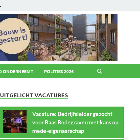
6
O ONDERNEEMT
POLITIEK2026
UITGELICHT VACATURES
Vacature: Bedrijfsleider gezocht
voor Baas Bodegraven met kans op
mede-eigenaarschap