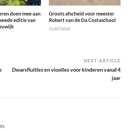
eren doen mee aan
Groots afscheid voor meester
weede editie van
Robert van de Da Costaschool
euwijk
15/07/2026
NEXT ARTICLE
e
Dwarsfluitles en vioolles voor kinderen vanaf 4
jaar
en.