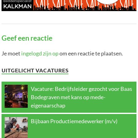
Geef een reactie
Je moet
ingelogd zijn op
om een reactie te plaatsen.
UITGELICHT VACATURES
Vacature: Bedrijfsleider gezocht voor Baas
Bodegraven met kans op mede-
eigenaarschap
Bijbaan Productiemedewerker (m/v)