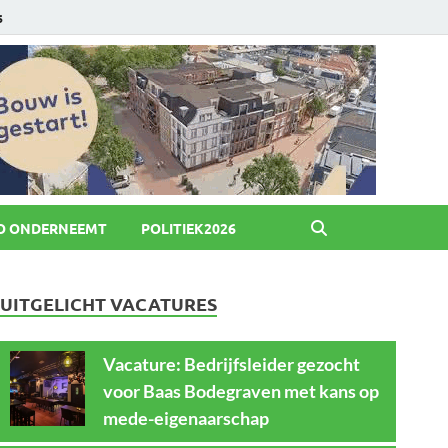
6
O ONDERNEEMT
POLITIEK2026
UITGELICHT VACATURES
Vacature: Bedrijfsleider gezocht
voor Baas Bodegraven met kans op
mede-eigenaarschap