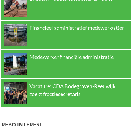
Financieel administratief medewerk(st)er
Medewerker financiële administratie
Vacature: CDA Bodegraven-Reeuwijk
zoekt fractiesecretaris
REBO INTEREST