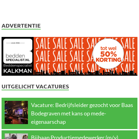
ADVERTENTIE
UITGELICHT VACATURES
Vacature: Bedrijfsleider gezocht voor Baas
Bodegraven met kans op mede-
eigenaarschap
Bijbaan Productiemedewerker (m/v)