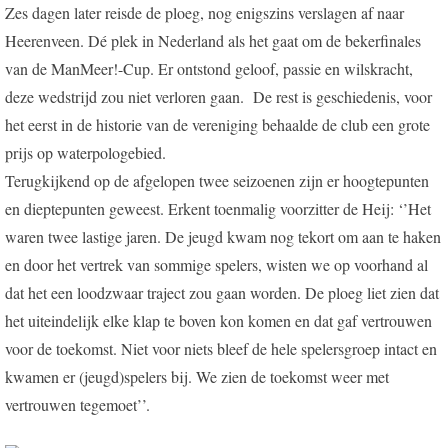
Zes dagen later reisde de ploeg, nog enigszins verslagen af naar
Heerenveen. Dé plek in Nederland als het gaat om de bekerfinales
van de ManMeer!-Cup. Er ontstond geloof, passie en wilskracht,
deze wedstrijd zou niet verloren gaan. De rest is geschiedenis, voor
het eerst in de historie van de vereniging behaalde de club een grote
prijs op waterpologebied.
Terugkijkend op de afgelopen twee seizoenen zijn er hoogtepunten
en dieptepunten geweest. Erkent toenmalig voorzitter de Heij: ‘’Het
waren twee lastige jaren. De jeugd kwam nog tekort om aan te haken
en door het vertrek van sommige spelers, wisten we op voorhand al
dat het een loodzwaar traject zou gaan worden. De ploeg liet zien dat
het uiteindelijk elke klap te boven kon komen en dat gaf vertrouwen
voor de toekomst. Niet voor niets bleef de hele spelersgroep intact en
kwamen er (jeugd)spelers bij. We zien de toekomst weer met
vertrouwen tegemoet’’.