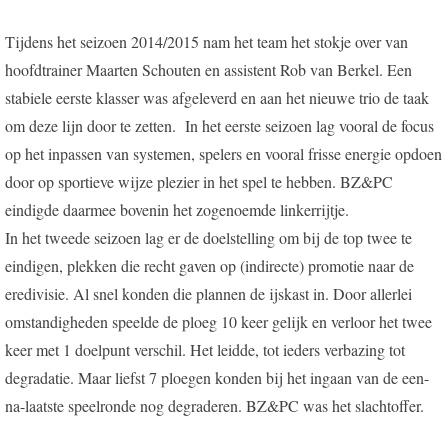
Tijdens het seizoen 2014/2015 nam het team het stokje over van
hoofdtrainer Maarten Schouten en assistent Rob van Berkel. Een
stabiele eerste klasser was afgeleverd en aan het nieuwe trio de taak
om deze lijn door te zetten. In het eerste seizoen lag vooral de focus
op het inpassen van systemen, spelers en vooral frisse energie opdoen
door op sportieve wijze plezier in het spel te hebben. BZ&PC
eindigde daarmee bovenin het zogenoemde linkerrijtje.
In het tweede seizoen lag er de doelstelling om bij de top twee te
eindigen, plekken die recht gaven op (indirecte) promotie naar de
eredivisie. Al snel konden die plannen de ijskast in. Door allerlei
omstandigheden speelde de ploeg 10 keer gelijk en verloor het twee
keer met 1 doelpunt verschil. Het leidde, tot ieders verbazing tot
degradatie. Maar liefst 7 ploegen konden bij het ingaan van de een-
na-laatste speelronde nog degraderen. BZ&PC was het slachtoffer.