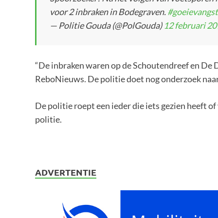
voor 2 inbraken in Bodegraven.
#goeievangst
— Politie Gouda (@PolGouda)
12 februari 2
“De inbraken waren op de Schoutendreef en De De
ReboNieuws. De politie doet nog onderzoek naar
De politie roept een ieder die iets gezien heeft o
politie.
ADVERTENTIE