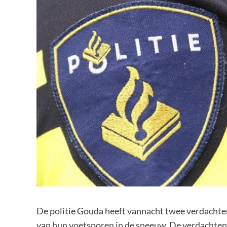
De politie Gouda heeft vannacht twee verdacht
van hun voetsporen in de sneeuw. De verdachten