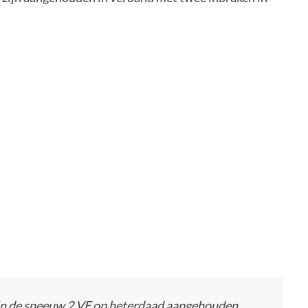
in de sneeuw 2 VE op heterdaad aangehouden