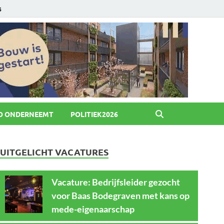
6
O ONDERNEEMT
POLITIEK2026
UITGELICHT VACATURES
Vacature: Bedrijfsleider gezocht
voor Baas Bodegraven met kans op
mede-eigenaarschap