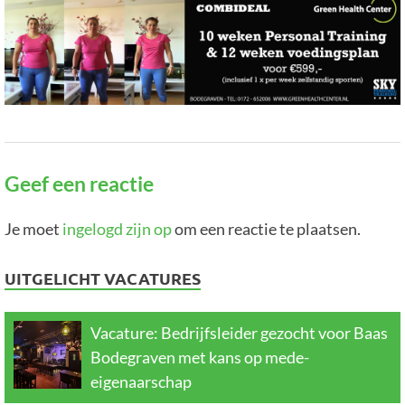
Geef een reactie
Je moet
ingelogd zijn op
om een reactie te plaatsen.
UITGELICHT VACATURES
Vacature: Bedrijfsleider gezocht voor Baas
Bodegraven met kans op mede-
eigenaarschap