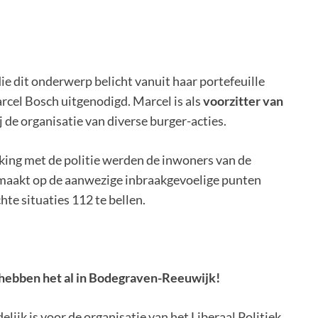
die dit onderwerp belicht vanuit haar portefeuille
Marcel Bosch uitgenodigd. Marcel is als
voorzitter van
de organisatie van diverse burger-acties.
king met de politie werden de inwoners van de
emaakt op de aanwezige inbraakgevoelige punten
e situaties 112 te bellen.
ij hebben het al in Bodegraven-Reeuwijk!
ijk is voor de organisatie van het Liberaal Politiek