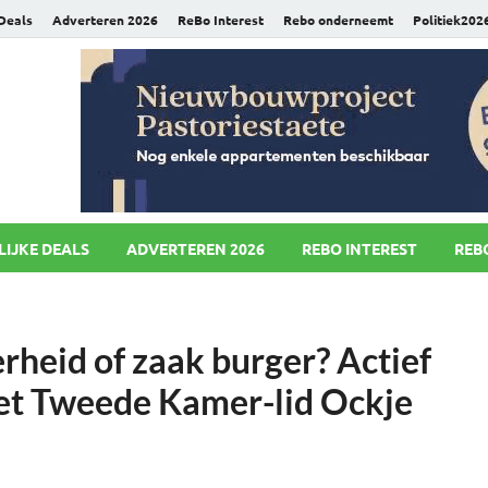
 Deals
Adverteren 2026
ReBo Interest
Rebo onderneemt
Politiek202
uws.nl
LIJKE DEALS
ADVERTEREN 2026
REBO INTEREST
REB
rheid of zaak burger? Actief
met Tweede Kamer-lid Ockje