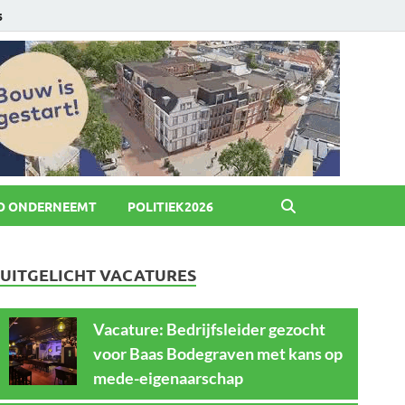
6
O ONDERNEEMT
POLITIEK2026
UITGELICHT VACATURES
Vacature: Bedrijfsleider gezocht
voor Baas Bodegraven met kans op
mede-eigenaarschap