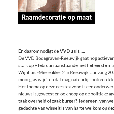
En daarom nodigt de VVD u uit…..
De VVD Bodegraven-Reeuwijk gaat nog actiever 
start op 9 februari aanstaande met het eerste maa
Wijnhuis -Miereakker 2 in Reeuwijk, aanvang 20.
mooi glas wijn’- en dat mag natuurlijk ook een lekke
Het thema op deze eerste avond is een onderwerp
nieuws is geweest en ook hoog op de politieke a
taak overheid of zaak burger?
Iedereen, van welk
gedachte van wisselt is van harte welkom op de