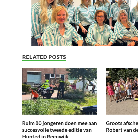
RELATED POSTS
Ruim 80 jongeren doen mee aan
Groots afsche
succesvolle tweede editie van
Robert van d
Hunted in Reeuwijk