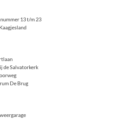
isnummer 13 t/m 23
 Kaagjesland
rtlaan
j de Salvatorkerk
doorweg
trum De Brug
dweergarage