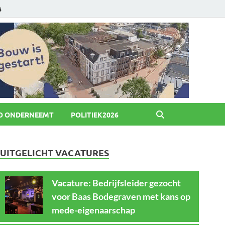
6
O ONDERNEEMT
POLITIEK2026
UITGELICHT VACATURES
Vacature: Bedrijfsleider gezocht
voor Baas Bodegraven met kans op
mede-eigenaarschap