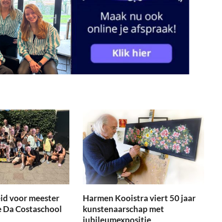
id voor meester
Harmen Kooistra viert 50 jaar
e Da Costaschool
kunstenaarschap met
jubileumexpositie