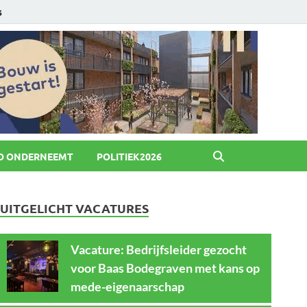
6
O ONDERNEEMT
POLITIEK2026
UITGELICHT VACATURES
Vacature: Bedrijfsleider gezocht
voor Baas Bodegraven met kans op
mede-eigenaarschap