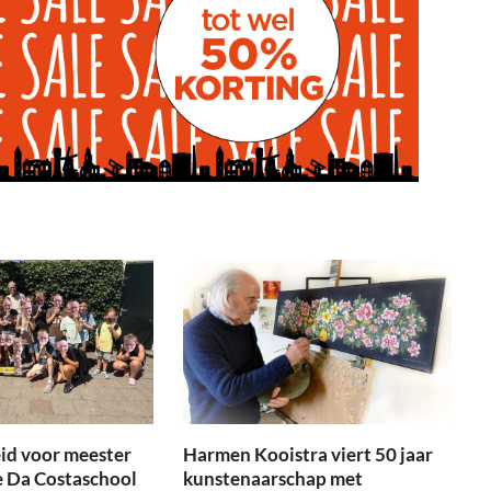
id voor meester
Harmen Kooistra viert 50 jaar
e Da Costaschool
kunstenaarschap met