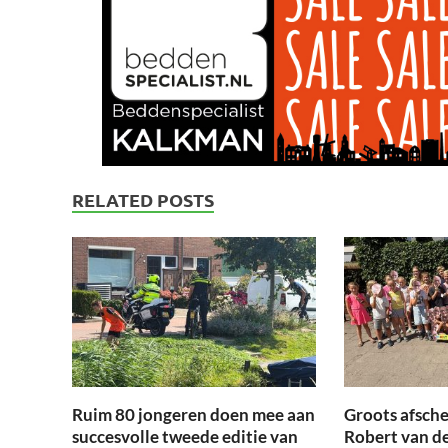
RELATED POSTS
Ruim 80 jongeren doen mee aan
Groots afsche
succesvolle tweede editie van
Robert van d