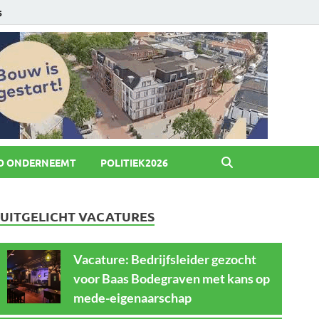
6
O ONDERNEEMT
POLITIEK2026
UITGELICHT VACATURES
Vacature: Bedrijfsleider gezocht
voor Baas Bodegraven met kans op
mede-eigenaarschap