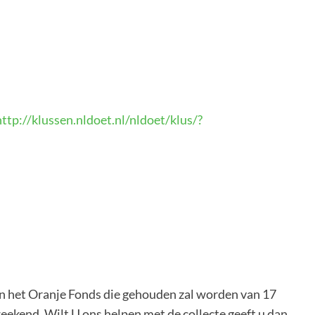
http://klussen.nldoet.nl/nldoet/klus/?
an het Oranje Fonds die gehouden zal worden van 17
eekend. Wilt U ons helpen met de collecte geeft u dan