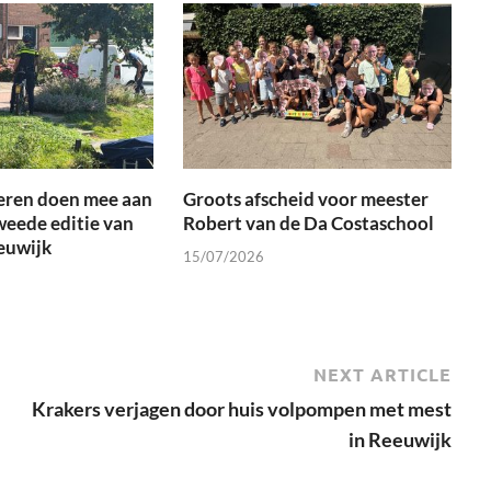
eren doen mee aan
Groots afscheid voor meester
weede editie van
Robert van de Da Costaschool
euwijk
15/07/2026
NEXT ARTICLE
Krakers verjagen door huis volpompen met mest
in Reeuwijk