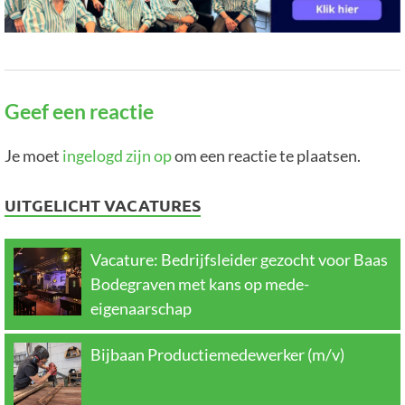
Geef een reactie
Je moet
ingelogd zijn op
om een reactie te plaatsen.
UITGELICHT VACATURES
Vacature: Bedrijfsleider gezocht voor Baas
Bodegraven met kans op mede-
eigenaarschap
Bijbaan Productiemedewerker (m/v)