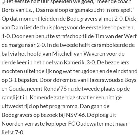
,,Het eerste half uur speelden we goed,’’ meende coach
Boris van Es. ,,Daarna sloop er gemakzucht in ons spel.’’
Op dat moment leidden de Bodegravers al met 2-0. Dick
van Dam liet de thuisploeg voor de eerste keer opveren,
1-0. Door een benutte strafschop tilde Tim van der Werf
de marge naar 2-0. In de tweede helft caramboleerde de
bal via het hoofd van Mitchell van Waveren voor de
derde keer in het doel van Kamerik, 3-0. De bezoekers
mochten uiteindelijk nog wat terugdoen en de eindstand
op 3-1 bepalen. Door de remise van Hazerswoudse Boys
en Gouda, neemt Rohda’76 nu de tweede plaats op de
ranglijst in. Komende zaterdag staat er een pittige
uitwedstrijd op het programma. Dan gaan de
Bodegravers op bezoek bij NSV’46. De ploeg uit
Noorden verraste koploper FC Oudewater met maar
liefst 7-0.