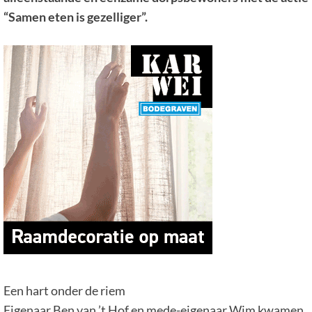
“Samen eten is gezelliger”.
Een hart onder de riem
Eigenaar Ben van ’t Hof en mede-eigenaar Wim kwamen