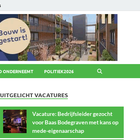
6
O ONDERNEEMT
POLITIEK2026
UITGELICHT VACATURES
Vacature: Bedrijfsleider gezocht
voor Baas Bodegraven met kans op
mede-eigenaarschap