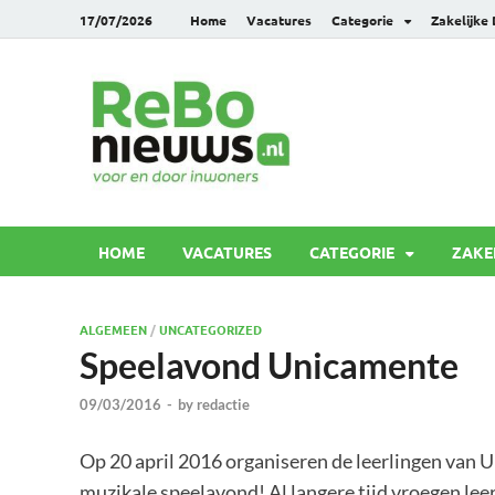
17/07/2026
Home
Vacatures
Categorie
Zakelijke
Rebonie
Voor en door inwoners
HOME
VACATURES
CATEGORIE
ZAKE
ALGEMEEN
/
UNCATEGORIZED
Speelavond Unicamente
09/03/2016
-
by
redactie
Op 20 april 2016 organiseren de leerlingen van
muzikale speelavond! Al langere tijd vroegen le