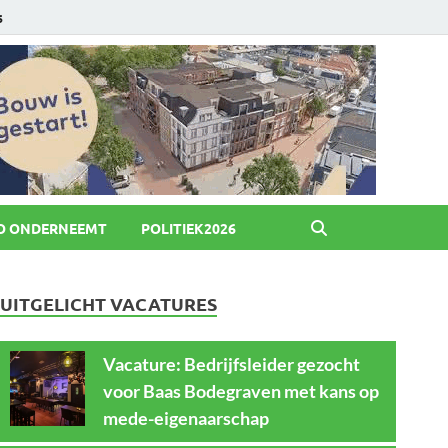
6
O ONDERNEEMT
POLITIEK2026
UITGELICHT VACATURES
Vacature: Bedrijfsleider gezocht
voor Baas Bodegraven met kans op
mede-eigenaarschap