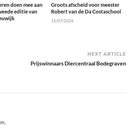
eren doen mee aan
Groots afscheid voor meester
weede editie van
Robert van de Da Costaschool
euwijk
15/07/2026
NEXT ARTICLE
Prijswinnaars Diercentraal Bodegraven
en.