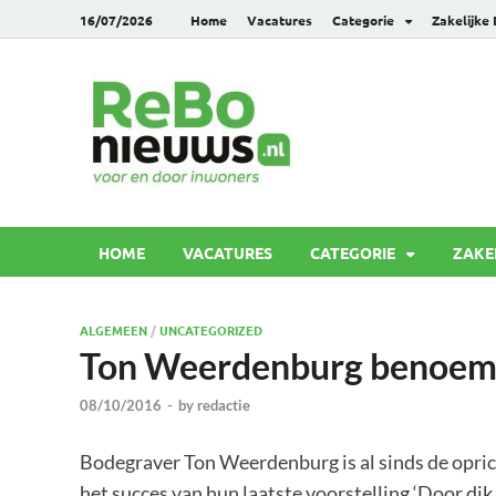
16/07/2026
Home
Vacatures
Categorie
Zakelijke
Rebonie
Voor en door inwoners
HOME
VACATURES
CATEGORIE
ZAKE
ALGEMEEN
/
UNCATEGORIZED
Ton Weerdenburg benoemd 
08/10/2016
-
by
redactie
Bodegraver Ton Weerdenburg is al sinds de opric
het succes van hun laatste voorstelling ‘Door dik e