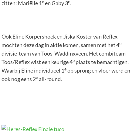
e
e
zitten: Mariëlle 1
en Gaby 3
.
Ook Eline Korpershoek en Jiska Koster van Reflex
e
mochten deze dag in aktie komen, samen met het 4
divisie-team van Toos-Waddinxveen. Het combiteam
e
Toos/Reflex wist een keurige 4
plaats te bemachtigen.
e
Waarbij Eline individueel 1
op sprong en vloer werd en
e
ook nog eens 2
all-round.