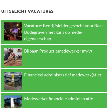
UITGELICHT VACATURES
Vacature: Bedrijfsleider gezocht voor Baas
Bodegraven met kans op mede-
eigenaarschap
Bijbaan Productiemedewerker (m/v)
Financieel administratief medewerk(st)er
Medewerker financiële administratie