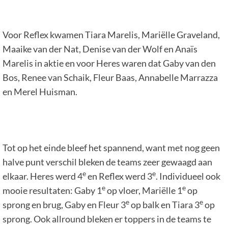
Voor Reflex kwamen Tiara Marelis, Mariëlle Graveland,
Maaike van der Nat, Denise van der Wolf en Anaïs
Marelis in aktie en voor Heres waren dat Gaby van den
Bos, Renee van Schaik, Fleur Baas, Annabelle Marrazza
en Merel Huisman.
Tot op het einde bleef het spannend, want met nog geen
halve punt verschil bleken de teams zeer gewaagd aan
e
e
elkaar. Heres werd 4
en Reflex werd 3
. Individueel ook
e
e
mooie resultaten: Gaby 1
op vloer, Mariëlle 1
op
e
e
sprong en brug, Gaby en Fleur 3
op balk en Tiara 3
op
sprong. Ook allround bleken er toppers in de teams te