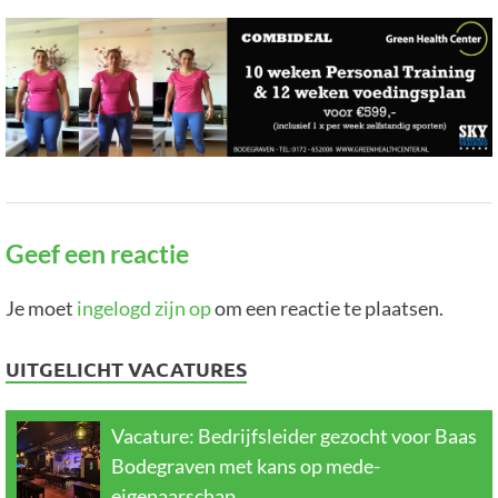
Geef een reactie
Je moet
ingelogd zijn op
om een reactie te plaatsen.
UITGELICHT VACATURES
Vacature: Bedrijfsleider gezocht voor Baas
Bodegraven met kans op mede-
eigenaarschap