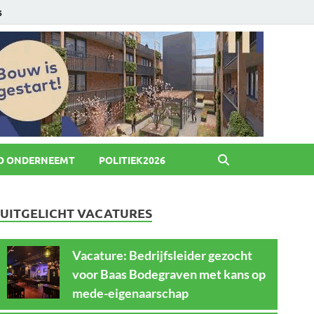
6
O ONDERNEEMT
POLITIEK2026
UITGELICHT VACATURES
Vacature: Bedrijfsleider gezocht
voor Baas Bodegraven met kans op
mede-eigenaarschap