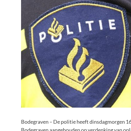
Bodegraven – De politie heeft dinsdagmorgen 16 f
Bodegraven aangehouden op verdenking van oplic