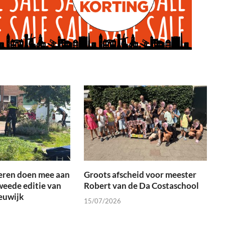
eren doen mee aan
Groots afscheid voor meester
weede editie van
Robert van de Da Costaschool
euwijk
15/07/2026