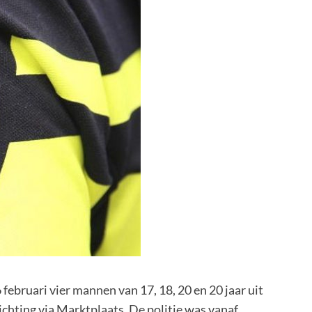
ebruari vier mannen van 17, 18, 20 en 20 jaar uit
hting via Marktplaats. De politie was vanaf