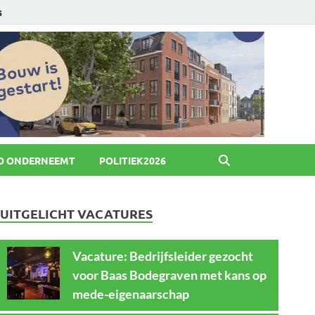
6
O ONDERNEEMT
POLITIEK2026
UITGELICHT VACATURES
Vacature: Bedrijfsleider gezocht
voor Baas Bodegraven met kans op
mede-eigenaarschap