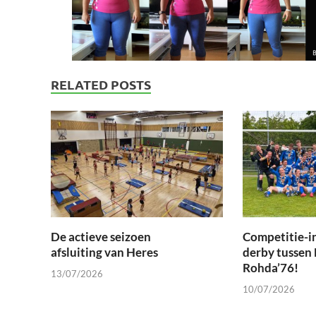
RELATED POSTS
De actieve seizoen
Competitie-i
afsluiting van Heres
derby tussen
Rohda’76!
13/07/2026
10/07/2026