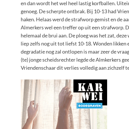
en dan wordt het wel heel lastig korfballen. Uitei
genoeg. De scherpte ontbrak. Bij 10-13 had Vrie
haken. Helaas werd de strafworp gemist en de a
Almerkers wel een treffer op uit een strafworp. 
helemaal de brui aan. De ploeg was het zat, de
liep zelfs nog uit tot liefst 10-18. Wonden likk
degradatie nog zal ontlopen is maar zeer de vraag
(te) jonge scheidsrechter legde de Almkerkers ge
Vriendenschaar dit verlies volledig aan zichzelf t