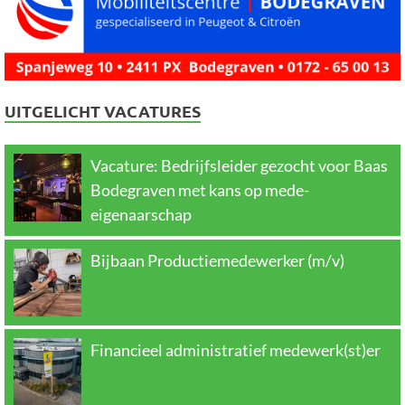
UITGELICHT VACATURES
Vacature: Bedrijfsleider gezocht voor Baas
Bodegraven met kans op mede-
eigenaarschap
Bijbaan Productiemedewerker (m/v)
Financieel administratief medewerk(st)er