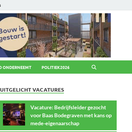
6
O ONDERNEEMT
POLITIEK2026
UITGELICHT VACATURES
Vacature: Bedrijfsleider gezocht
voor Baas Bodegraven met kans op
mede-eigenaarschap