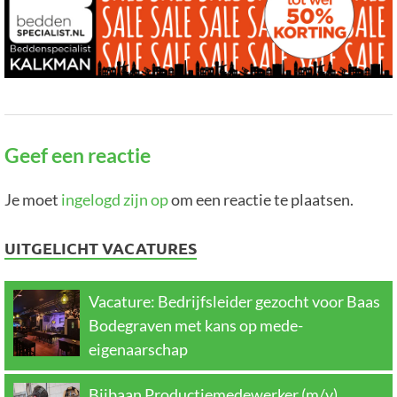
Geef een reactie
Je moet
ingelogd zijn op
om een reactie te plaatsen.
UITGELICHT VACATURES
Vacature: Bedrijfsleider gezocht voor Baas
Bodegraven met kans op mede-
eigenaarschap
Bijbaan Productiemedewerker (m/v)