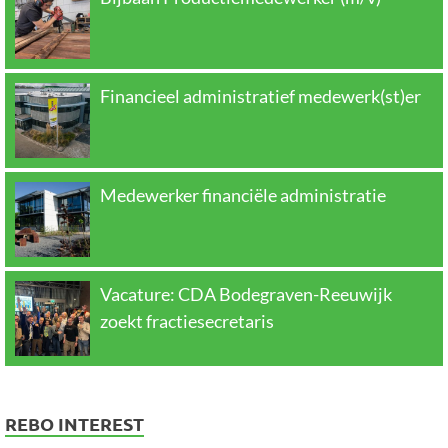
Financieel administratief medewerk(st)er
Medewerker financiële administratie
Vacature: CDA Bodegraven-Reeuwijk
zoekt fractiesecretaris
REBO INTEREST