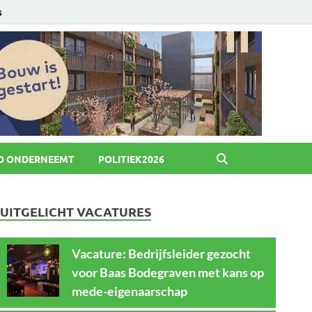
6
O ONDERNEEMT
POLITIEK2026
UITGELICHT VACATURES
Vacature: Bedrijfsleider gezocht
voor Baas Bodegraven met kans op
mede-eigenaarschap