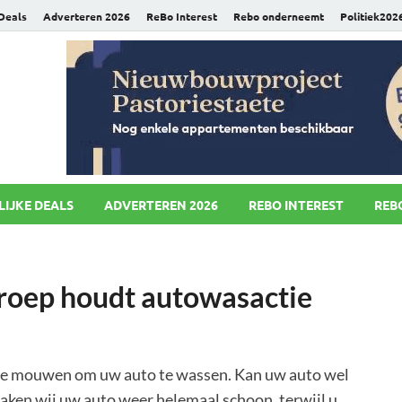
 Deals
Adverteren 2026
ReBo Interest
Rebo onderneemt
Politiek202
uws.nl
LIJKE DEALS
ADVERTEREN 2026
REBO INTEREST
REB
roep houdt autowasactie
 de mouwen om uw auto te wassen. Kan uw auto wel
aken wij uw auto weer helemaal schoon, terwijl u