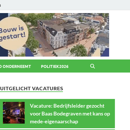
6
O ONDERNEEMT
POLITIEK2026
UITGELICHT VACATURES
Vacature: Bedrijfsleider gezocht
voor Baas Bodegraven met kans op
mede-eigenaarschap