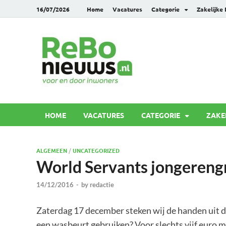
16/07/2026
Home
Vacatures
Categorie
Zakelijke
Rebonie
Voor en door inwoners
HOME
VACATURES
CATEGORIE
ZAKE
ALGEMEEN
/
UNCATEGORIZED
World Servants jongereng
14/12/2016
-
by
redactie
Zaterdag 17 december steken wij de handen uit
een wasbeurt gebruiken? Voor slechts vijf euro m