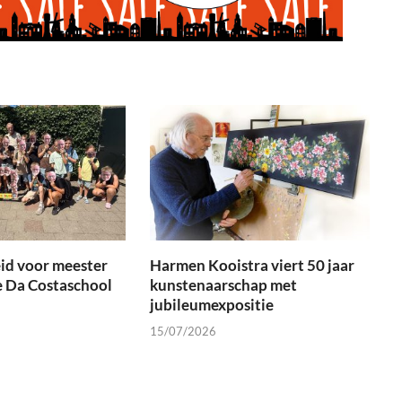
id voor meester
Harmen Kooistra viert 50 jaar
e Da Costaschool
kunstenaarschap met
jubileumexpositie
15/07/2026