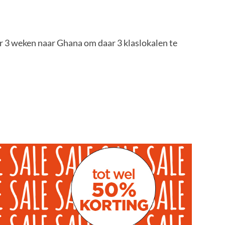
r 3 weken naar Ghana om daar 3 klaslokalen te