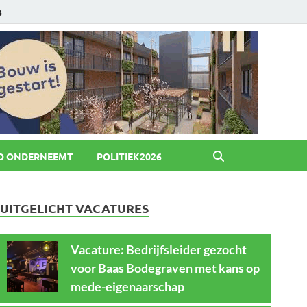
6
O ONDERNEEMT
POLITIEK2026
UITGELICHT VACATURES
Vacature: Bedrijfsleider gezocht
voor Baas Bodegraven met kans op
mede-eigenaarschap