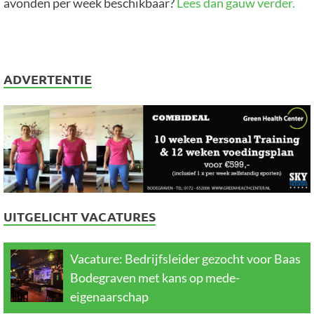
avonden per week beschikbaar?
Lees dan gauw verder.
ADVERTENTIE
UITGELICHT VACATURES
Vacature: Bedrijfsleider gezocht voor Baas
Bodegraven met kans op mede-
eigenaarschap