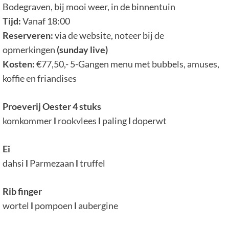
Bodegraven, bij mooi weer, in de binnentuin
Tijd:
Vanaf 18:00
Reserveren:
via de website, noteer bij de
opmerkingen
(sunday live)
Kosten:
€77,50,- 5-Gangen menu met bubbels, amuses,
koffie en friandises
Proeverij Oester 4 stuks
komkommer
l
rookvlees
l
paling
l
doperwt
Ei
dahsi
l
Parmezaan
l
truffel
Rib finger
wortel
l
pompoen
l
aubergine