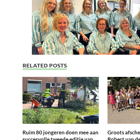
RELATED POSTS
Ruim 80 jongeren doen mee aan
Groots afsche
succesvolle tweede editie van
Robert van d