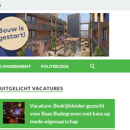
6
O ONDERNEEMT
POLITIEK2026
UITGELICHT VACATURES
Vacature: Bedrijfsleider gezocht
voor Baas Bodegraven met kans op
mede-eigenaarschap