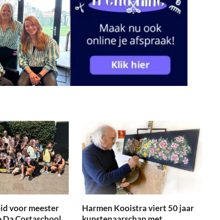
id voor meester
Harmen Kooistra viert 50 jaar
e Da Costaschool
kunstenaarschap met