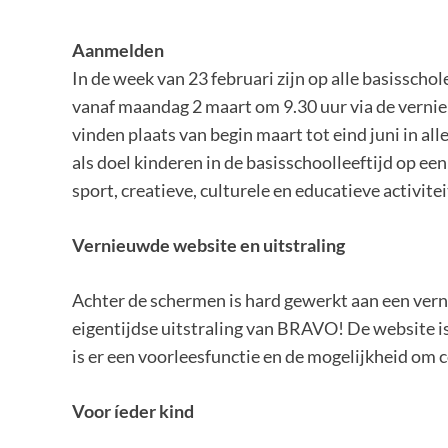
Aanmelden
In de week van 23 februari zijn op alle basissc
vanaf maandag 2 maart om 9.30 uur via de vernie
vinden plaats van begin maart tot eind juni in 
als doel kinderen in de basisschoolleeftijd op e
sport, creatieve, culturele en educatieve activite
Vern
ieuw
d
e
website
en uitstraling
Achter de schermen is hard gewerkt aan een ver
eigentijdse uitstraling van BRAVO! De website is
is er een voorleesfunctie en de mogelijkheid om 
Voor
íeder kind