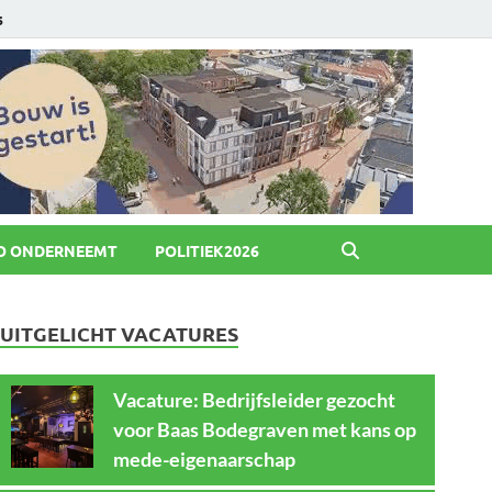
6
O ONDERNEEMT
POLITIEK2026
UITGELICHT VACATURES
Vacature: Bedrijfsleider gezocht
voor Baas Bodegraven met kans op
mede-eigenaarschap