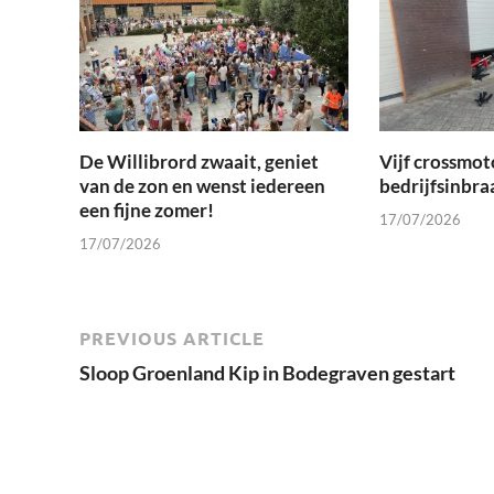
De Willibrord zwaait, geniet
Vijf crossmot
van de zon en wenst iedereen
bedrijfsinbra
een fijne zomer!
17/07/2026
17/07/2026
PREVIOUS ARTICLE
Sloop Groenland Kip in Bodegraven gestart