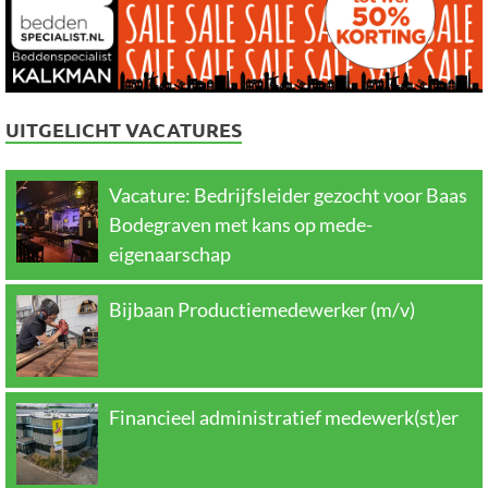
UITGELICHT VACATURES
Vacature: Bedrijfsleider gezocht voor Baas
Bodegraven met kans op mede-
eigenaarschap
Bijbaan Productiemedewerker (m/v)
Financieel administratief medewerk(st)er