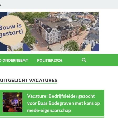
6
O ONDERNEEMT
POLITIEK2026
UITGELICHT VACATURES
Vacature: Bedrijfsleider gezocht
voor Baas Bodegraven met kans op
mede-eigenaarschap