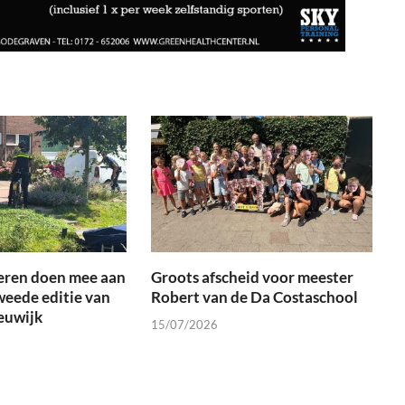
eren doen mee aan
Groots afscheid voor meester
weede editie van
Robert van de Da Costaschool
euwijk
15/07/2026