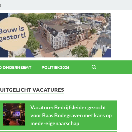
6
O ONDERNEEMT
POLITIEK2026
UITGELICHT VACATURES
Vacature: Bedrijfsleider gezocht
voor Baas Bodegraven met kans op
mede-eigenaarschap