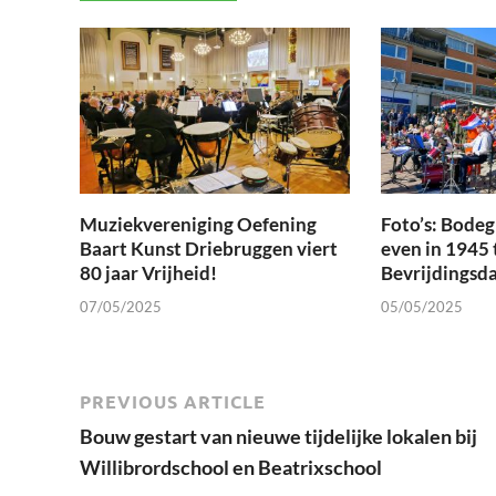
Muziekvereniging Oefening
Foto’s: Bode
Baart Kunst Driebruggen viert
even in 1945 
80 jaar Vrijheid!
Bevrijdingsd
07/05/2025
05/05/2025
PREVIOUS ARTICLE
Bouw gestart van nieuwe tijdelijke lokalen bij
Willibrordschool en Beatrixschool