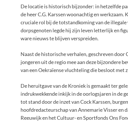
De locatie is historisch bijzonder: in hetzelfde
de heer C.G. Karssen woonachtig en werkzaam. Kar
cruciale rol bij de totstandkoming van de illega
dorpsgenoten legde hij zijn leven letterlijk en fi
ware nieuws te blijven verspreiden.
Naast de historische verhalen, geschreven door 
jongeren uit de regio mee aan deze bijzondere be
van een Oekraïense vluchteling die besloot met z
De heruitgave van de Kroniek is gemaakt ter gele
indrukwekkende inkijk in de oorlogsjaren in de
tot stand door de inzet van Cock Karssen, burg
hoofdredacteurschap van Annemarie Visser en d
Reeuwijk en het Cultuur- en Sportfonds Ons Fon