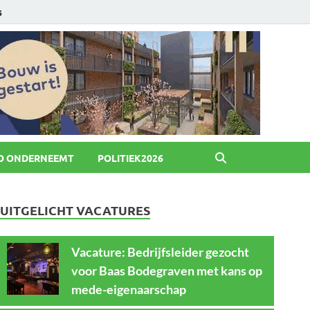
6
O ONDERNEEMT
POLITIEK2026
UITGELICHT VACATURES
Vacature: Bedrijfsleider gezocht
voor Baas Bodegraven met kans op
mede-eigenaarschap