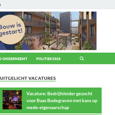
6
O ONDERNEEMT
POLITIEK2026
UITGELICHT VACATURES
Vacature: Bedrijfsleider gezocht
voor Baas Bodegraven met kans op
mede-eigenaarschap