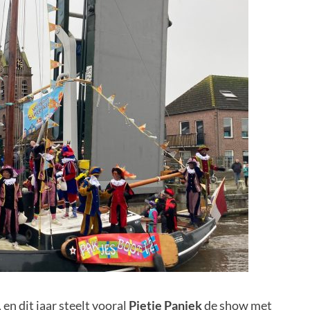
en dit jaar steelt vooral
Pietje Paniek
de show met