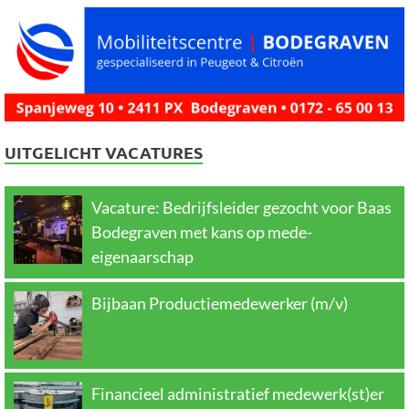
UITGELICHT VACATURES
Vacature: Bedrijfsleider gezocht voor Baas
Bodegraven met kans op mede-
eigenaarschap
Bijbaan Productiemedewerker (m/v)
Financieel administratief medewerk(st)er