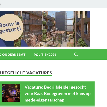
6
O ONDERNEEMT
POLITIEK2026
UITGELICHT VACATURES
Vacature: Bedrijfsleider gezocht
voor Baas Bodegraven met kans op
mede-eigenaarschap