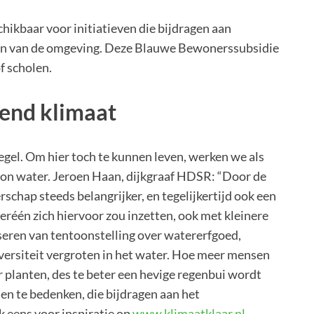
hikbaar voor initiatieven die bijdragen aan
ten van de omgeving. Deze Blauwe Bewonerssubsidie
f scholen.
end klimaat
iegel. Om hier toch te kunnen leven, werken we als
oon water. Jeroen Haan, dijkgraaf HDSR: “Door de
chap steeds belangrijker, en tegelijkertijd ook een
eréén zich hiervoor zou inzetten, ook met kleinere
seren van tentoonstelling over watererfgoed,
diversiteit vergroten in het water. Hoe meer mensen
r planten, des te beter een hevige regenbui wordt
den te bedenken, die bijdragen aan het
 eens voor inspiratie op
www.klimaatklaar.nl
.