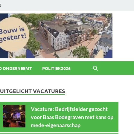
6
O ONDERNEEMT
POLITIEK2026
UITGELICHT VACATURES
Vacature: Bedrijfsleider gezocht
voor Baas Bodegraven met kans op
mede-eigenaarschap