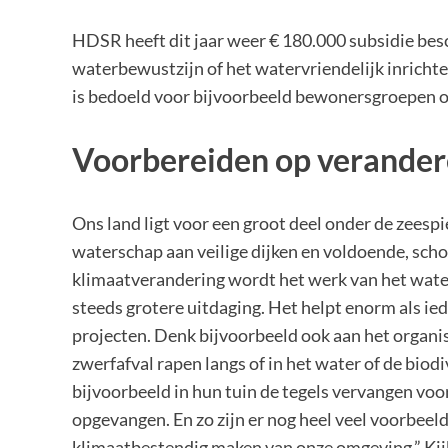
HDSR heeft dit jaar weer € 180.000 subsidie besc
waterbewustzijn of het watervriendelijk inrich
is bedoeld voor bijvoorbeeld bewonersgroepen o
Voorbereiden op verander
Ons land ligt voor een groot deel onder de zeesp
waterschap aan veilige dijken en voldoende, sch
klimaatverandering wordt het werk van het waters
steeds grotere uitdaging. Het helpt enorm als ied
projecten. Denk bijvoorbeeld ook aan het organi
zwerfafval rapen langs of in het water of de bio
bijvoorbeeld in hun tuin de tegels vervangen voo
opgevangen. En zo zijn er nog heel veel voorbeel
klimaatbestendig maken van onze omgeving.” Kijk