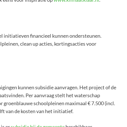
l initiatieven financieel kunnen ondersteunen.
pleinen, clean up acties, kortingsacties voor
igingen kunnen subsidie aanvragen. Het project of de
aatsvinden. Per aanvraag stelt het waterschap
or groenblauwe schoolpleinen maximaal € 7.500 (incl.
t van de kosten van het initiatief.
is er
subsidie bij de gemeente
beschikbaar.