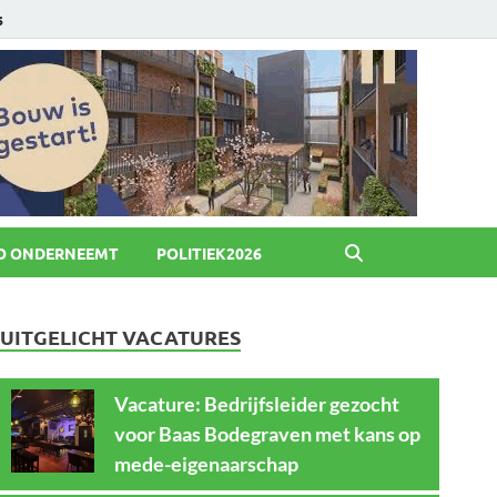
6
O ONDERNEEMT
POLITIEK2026
UITGELICHT VACATURES
Vacature: Bedrijfsleider gezocht
voor Baas Bodegraven met kans op
mede-eigenaarschap